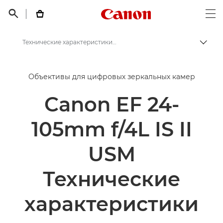
Canon Logo, back t


Op
Технические характеристики - Canon EF 24-105mm f/4L IS II USM
Пере
Canon
Объективы для цифровых зеркальных камер
Объективы для камер Canon
Canon EF 24-
Canon EF 24-105mm f/4L IS II USM - Объективы - Камера и фотообъективы
105mm f/4L IS II
USM
Технические
характеристики