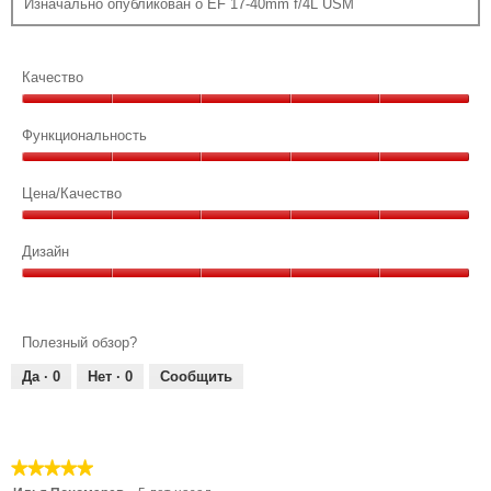
Изначально опубликован о EF 17-40mm f/4L USM
Качество
Качество,
5
Функциональность
из
Функциональность,
5
5
Цена/Качество
из
Цена/
5
Качество,
Дизайн
5
Дизайн,
из
5
5
из
Полезный обзор?
5
Да ·
0
Нет ·
0
Сообщить
★★★★★
★★★★★
5