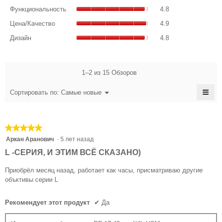
4.9
Функциональност
оценка:
Функциональность
4.8
из
общая
4.9
Цена/
5.
оценка:
Цена/Качество
4.9
из
Качество,
4.8
Дизайн,
5.
общая
Дизайн
4.8
из
общая
оценка:
5.
оценка:
4.9
4.8
из
из
1–2 из 15 Обзоров
5.
5.
≡
Меню
Сортировать по:
Самые новые
▼
Есл
наж
на
эту
★★★★★
★★★★★
кноп
сод
5
Аркан Аранович
·
5 лет назад
обн
из
L -СЕРИЯ, И ЭТИМ ВСЁ СКАЗАНО)
5
звезд.
Приобрёл месяц назад, работает как часы, присматриваю другие
объктивы серии L
Рекомендует этот продукт
✔
Да