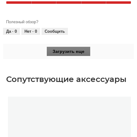
5
Дизайн,
из
5
5
из
Полезный обзор?
5
Да ·
0
Нет ·
0
Сообщить
Загрузить еще
Сопутствующие аксессуары