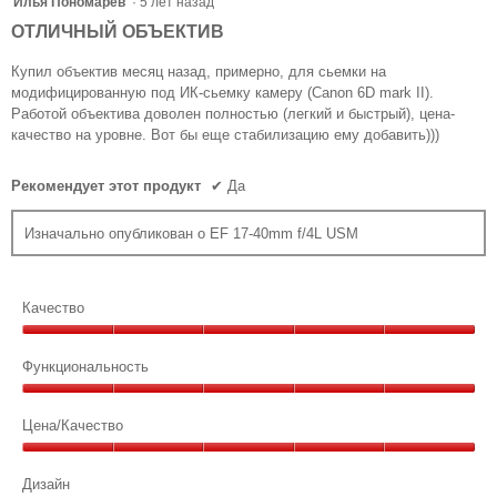
Илья Пономарев
·
5 лет назад
из
ОТЛИЧНЫЙ ОБЪЕКТИВ
5
звезд.
Купил объектив месяц назад, примерно, для сьемки на
модифицированную под ИК-сьемку камеру (Canon 6D mark II).
Работой объектива доволен полностью (легкий и быстрый), цена-
качество на уровне. Вот бы еще стабилизацию ему добавить)))
Рекомендует этот продукт
✔
Да
Изначально опубликован о EF 17-40mm f/4L USM
Качество
Качество,
5
Функциональность
из
Функциональность,
5
5
Цена/Качество
из
Цена/
5
Качество,
Дизайн