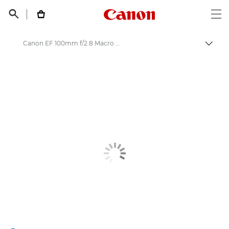
Canon Logo, back t


Op
Canon EF 100mm f/2.8 Macro USM - Объективы - Камера и фотообъективы
Пере
Canon
Объективы для камер Canon