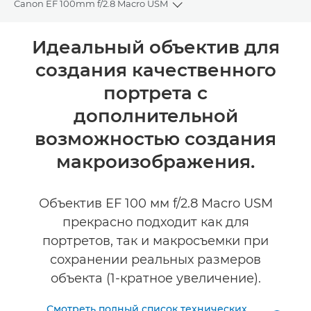
Canon EF 100mm f/2.8 Macro USM
Toggle breadcrumbs
Общая информация
Идеальный объектив для
создания качественного
Технические характеристики
портрета с
Отзывы
дополнительной
возможностью создания
макроизображения.
Объектив EF 100 мм f/2.8 Macro USM
прекрасно подходит как для
портретов, так и макросъемки при
сохранении реальных размеров
объекта (1-кратное увеличение).
Смотреть полный список технических