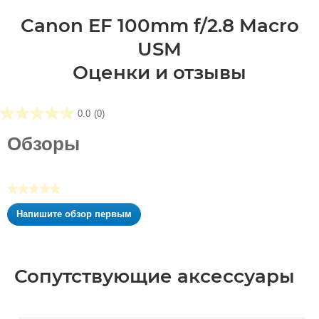
Canon EF 100mm f/2.8 Macro
USM
Оценки и отзывы
0.0
(0)
0.0
из5
Обзоры
звезд.
★★★★★
Нет
Напишите обзор первым
оценки
.
Это
действие
приведет
Сопутствующие аксессуары
к
открытию
модального