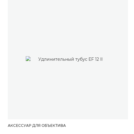
диалогового
окна.
АКСЕССУАР ДЛЯ ОБЪЕКТИВА