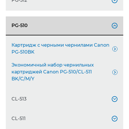
Картридж с цветными чернилами
PG-512


Canon CL-38 C/M/Y
Картридж увеличенной емкости с

PG-510
черными чернилами Canon PG-512XL

Картридж с черными чернилами Canon

PG-510BK
Экономичный набор чернильных
картриджей Canon PG-510/CL-511

BK/C/M/Y
CL-513

Картридж увеличенной емкости с
CL-511

цветными чернилами Canon CL-513XL
