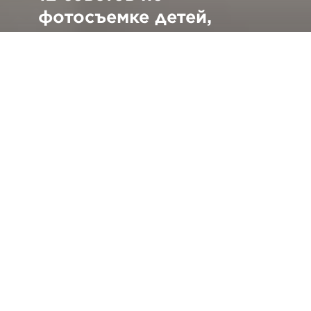
фотосъемке детей,
которые вы можете
использовать уже
сегодня
Вернуться ко всем советам и техническим
приемам
О
чень многие — родители, родственники
и друзья — очень любят делать кадры с
детьми, стремятся запечатлеть детей с
самого момента рождения. Несложно