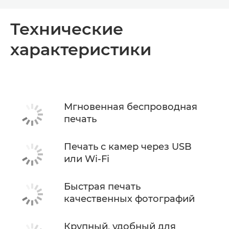
Toggle breadcrumbs
Общая информация
Технические
характеристики
Технические характеристики
Мгновенная беспроводная
печать
Печать с камер через USB
или Wi-Fi
Быстрая печать
качественных фотографий
Крупный, удобный для