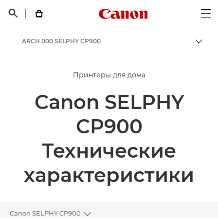
Canon Logo, back t


Op
ARCH 000 SELPHY CP900
Пере
Canon
Принтеры для дома
Canon SELPHY
CP900
Технические
характеристики
Canon SELPHY CP900