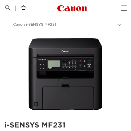
Canon Logo, back t


Op
Canon i-SENSYS MF231
Пере
цепо
Canon
i-SENSYS MF231