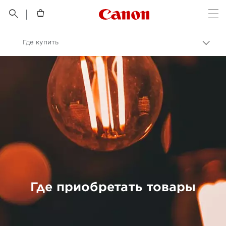
Canon Logo, back t


Op
Где купить
Пере
цепо
Canon
Где приобретать товары