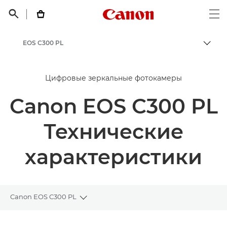
Canon Logo, back t


Op
EOS C300 PL
Пере
Canon
Цифровые зеркальные фотокамеры
Canon EOS C300 PL
Технические
характеристики
Canon EOS C300 PL
Toggle breadcrumbs
Общая информация