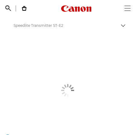
Canon Logo, back t


Op
Speedlite Transmitter ST-E2
Пере
Canon