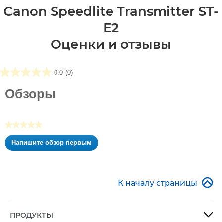
Canon Speedlite Transmitter ST-
E2
Оценки и отзывы
0.0
(0)
0.0
из5
Обзоры
звезд.
★★★★★
Нет
Напишите обзор первым
оценки
.
Это
действие
приведет

К началу страницы
к
открытию
модального
ПРОДУКТЫ

диалогового