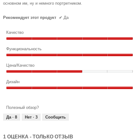
основном им, ну и немного портретником.
Рекомендует этот продукт
✔
Да
Качество
Качество,
5
Функциональность
из
Функциональность,
5
5
Цена/Качество
из
Цена/
5
Качество,
Дизайн
3
Дизайн,
из
5
5
из
Полезный обзор?
5
Да ·
8
Нет ·
3
Сообщить
1 ОЦЕНКА - ТОЛЬКО ОТЗЫВ