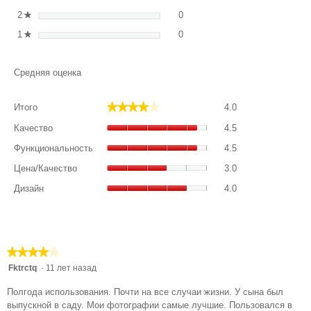
0 обзоров с 2 звездами. Филь
Выберите фильтрацию отзыво
2
звезды
0
★
0 обзоров с 1 звездой. Фильт
Выберите фильтрацию отзыво
1
звезды
0
★
Средняя оценка
Итого,
★★★★★
★★★★★
Итого
4.0
общая
Качество,
оценка:
Качество
4.5
общая
4
Функциональност
оценка:
Функциональность
4.5
из
общая
4.5
Цена/
5.
оценка:
Цена/Качество
3.0
из
Качество,
4.5
Дизайн,
5.
общая
Дизайн
4.0
из
общая
оценка:
5.
оценка:
3
4
из
из
5.
5.
★★★★★
★★★★★
4
Fktrctq
·
11 лет назад
из
Полгода использования. Почти на все случаи жизни. У сына был
5
выпускной в саду. Мои фотографии самые лучшие. Пользовался в
звезд.