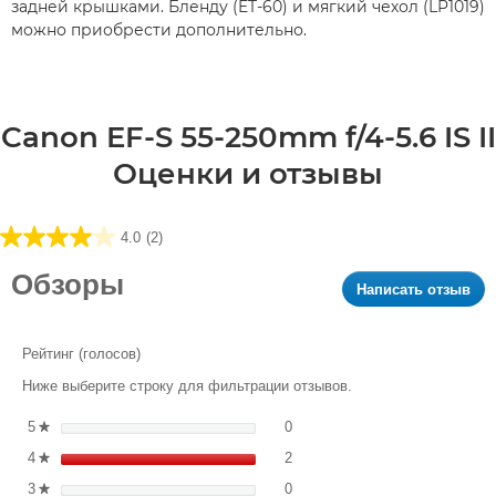
задней крышками. Бленду (ET-60) и мягкий чехол (LP1019)
можно приобрести дополнительно.
Canon EF-S 55-250mm f/4-5.6 IS II
Оценки и отзывы
4.0
(2)
4.0
из5
Обзоры
Написать отзыв
.
звезд.
Это
2
дей
обзора
при
Рейтинг (голосов)
к
Ниже выберите строку для фильтрации отзывов.
от
мо
0 обзоров с 5 звездами. Филь
Выберите фильтрацию отзыво
5
звезды
0
★
диа
2 обзоров с 4 звездами. Филь
Выберите фильтрацию отзыво
4
звезды
2
окн
★
0 обзоров с 3 звездами. Филь
Выберите фильтрацию отзыво
3
звезды
0
★