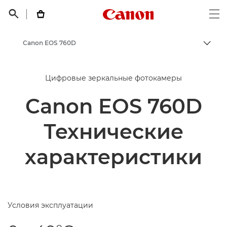
Canon Logo, back t


Op
Canon EOS 760D
Пере
Canon
Цифровые зеркальные фотокамеры
Canon EOS 760D
Технические
характеристики
Условия эксплуатации