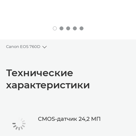
Canon EOS 760D
Toggle breadcrumbs
Общая информация
Технические
Технические характеристики
характеристики
CMOS-датчик 24,2 MП