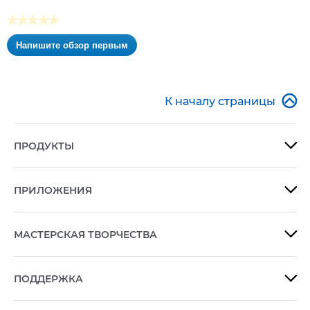
★★★★★
Нет
Напишите обзор первым
оценки
.
Это
действие
приведет

К началу страницы
к
открытию
модального
ПРОДУКТЫ

диалогового
окна.
ПРИЛОЖЕНИЯ

МАСТЕРСКАЯ ТВОРЧЕСТВА

ПОДДЕРЖКА
