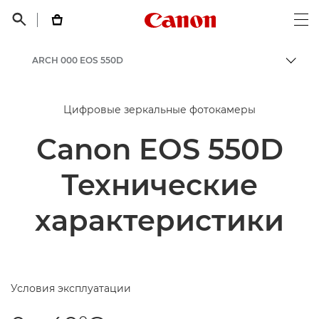
Canon Logo, back t


Op
ARCH 000 EOS 550D
Пере
Canon
Цифровые зеркальные фотокамеры
Canon EOS 550D
Технические
характеристики
Условия эксплуатации