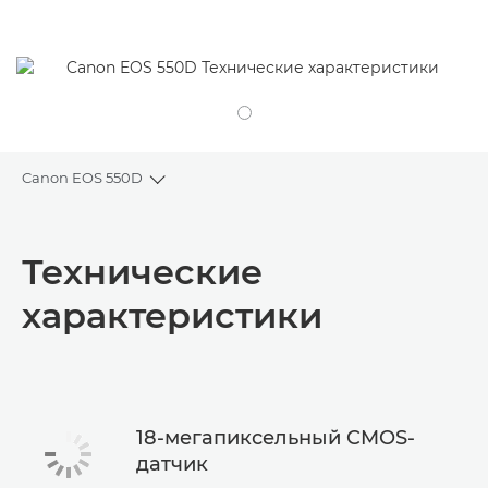
Canon EOS 550D
Toggle breadcrumbs
Общая информация
Технические
Технические характеристики
характеристики
18-мегапиксельный CMOS-
датчик