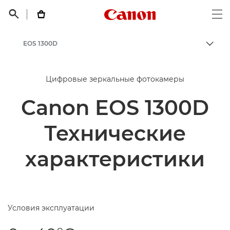
Canon Logo, back t


Op
EOS 1300D
Пере
Canon
Цифровые зеркальные фотокамеры
Canon EOS 1300D
Технические
характеристики
Условия эксплуатации