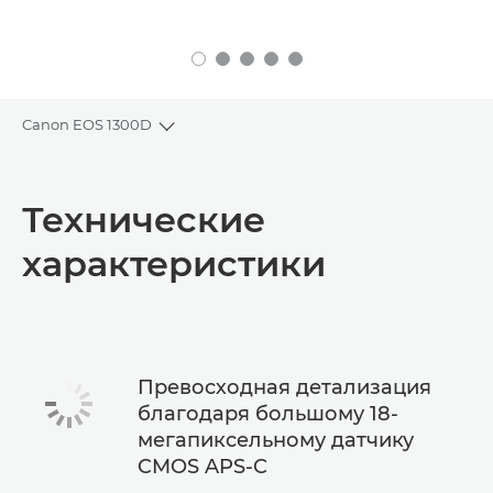
Canon EOS 1300D
Toggle breadcrumbs
Общая информация
Технические
Технические характеристики
характеристики
Превосходная детализация
благодаря большому 18-
мегапиксельному датчику
CMOS APS-C