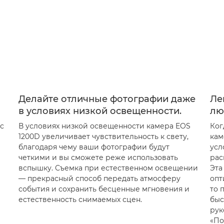
Делайте отличные фотографии даже
Ле
в условиях низкой освещенности.
лю
с
В условиях низкой освещенности камера EOS
Ког
1200D увеличивает чувствительность к свету,
кам
благодаря чему ваши фотографии будут
усл
четкими и вы сможете реже использовать
рас
вспышку. Съемка при естественном освещении
Эта
— прекрасный способ передать атмосферу
опт
события и сохранить бесценные мгновения и
то 
естественность снимаемых сцен.
быс
рук
«По