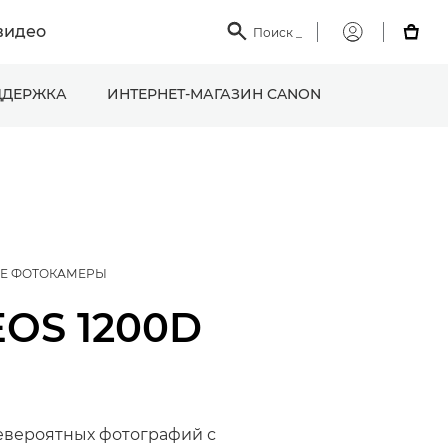
видео

Поиск
_

Мой
Canon
ДЕРЖКА
ИНТЕРНЕТ-МАГАЗИН CANON
Е ФОТОКАМЕРЫ
EOS 1200D
евероятных фотографий с