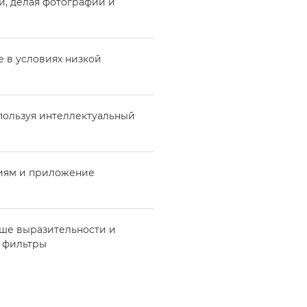
и, делая фотографии и
е в условиях низкой
пользуя интеллектуальный
циям и приложение
ше выразительности и
е фильтры