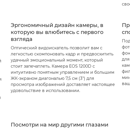
сво
Эргономичный дизайн камеры, в
Пр
которую вы влюбитесь с первого
сп
взгляда
Под
фот
Оптический видоискатель позволит вам с
фон
легкостью скомпоновать кадр и предвосхитить
для
удачный эмоциональный момент, который
й
кам
стоит запечатлеть. Камера EOS 1200D с
фил
интуитивно понятным управлением и большим
мин
ЖК-экраном диагональю 7,5 см (3") для
я
ваш
просмотра изображений доставляет настоящее
удовольствие в использовании.
и
Посмотри на мир другими глазами