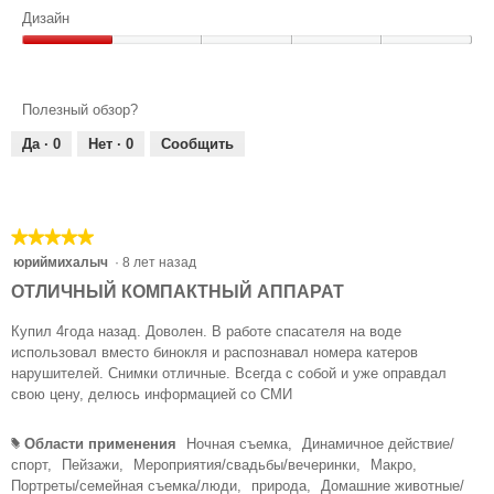
5
Качество,
Дизайн
1
Дизайн,
из
1
5
из
Полезный обзор?
5
Да ·
0
Нет ·
0
Сообщить
★★★★★
★★★★★
5
юриймихалыч
·
8 лет назад
из
ОТЛИЧНЫЙ КОМПАКТНЫЙ АППАРАТ
5
звезд.
Купил 4года назад. Доволен. В работе спасателя на воде
использовал вместо бинокля и распознавал номера катеров
нарушителей. Снимки отличные. Всегда с собой и уже оправдал
свою цену, делюсь информацией со СМИ
Области применения
Ночная съемка,
Динамичное действие/
#
спорт,
Пейзажи,
Мероприятия/свадьбы/вечеринки,
Макро,
Портреты/семейная съемка/люди,
природа,
Домашние животные/