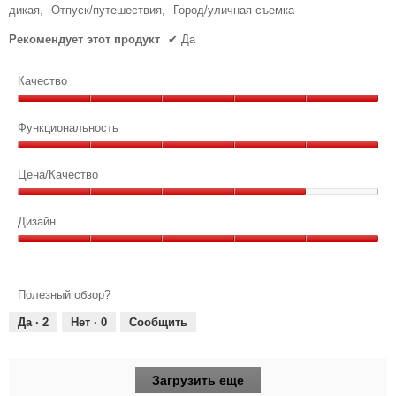
дикая,
Отпуск/путешествия,
Город/уличная съемка
Рекомендует этот продукт
✔
Да
Качество
Качество,
5
Функциональность
из
Функциональность,
5
5
Цена/Качество
из
Цена/
5
Качество,
Дизайн
4
Дизайн,
из
5
5
из
Полезный обзор?
5
Да ·
2
Нет ·
0
Сообщить
Загрузить еще