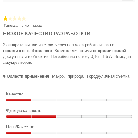
Есл
наж
на
эту
★★★★★
★★★★★
кноп
сод
1
Ганеша
·
5 лет назад
обн
из
НИЗКОЕ КАЧЕСТВО РАЗРАБОТКТИ
5
звезд.
2 аппарата вышли из строя через пол часа работы из-за не
герметичности блока линз. За металлическими шторками прямой
доступ пыли в объектив. Потребление по току 0,46...1,6 А. Чемодан
аккумуляторов.
Области применения
Макро,
природа,
Город/уличная съемка
#
Качество
Качество,
1
Функциональность
из
Функциональность,
5
2
Цена/Качество
из
Цена/