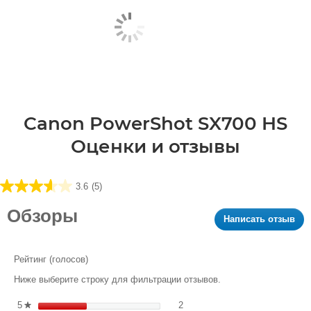
Canon PowerShot SX700 HS
Оценки и отзывы
3.6
(5)
3.6
из5
Обзоры
Написать отзыв
.
звезд.
Это
5
дей
обзора
при
Рейтинг (голосов)
к
Ниже выберите строку для фильтрации отзывов.
от
мо
2 обзоров с 5 звездами. Филь
Выберите фильтрацию отзыво
5
звезды
2
★