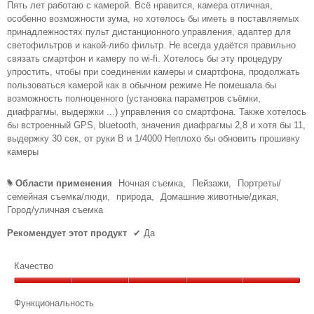
Пять лет работаю с камерой. Всё нравится, камера отличная,
особенно возможности зума, но хотелось бы иметь в поставляемых
принадлежностях пульт дистанционного управления, адаптер для
светофильтров и какой-либо фильтр. Не всегда удаётся правильно
связать смартфон и камеру по wi-fi. Хотелось бы эту процедуру
упростить, чтобы при соединении камеры и смартфона, продолжать
пользоваться камерой как в обычном режиме.Не помешала бы
возможность полноценного (установка параметров съёмки,
диафрагмы, выдержки ...) управления со смартфона. Также хотелось
бы встроенный GPS, bluetooth, значения диафрагмы 2,8 и хотя бы 11,
выдержку 30 сек, от руки В и 1/4000 Неплохо бы обновить прошивку
камеры
Области применения
Ночная съемка,
Пейзажи,
Портреты/
#
семейная съемка/люди,
природа,
Домашние животные/дикая,
Город/уличная съемка
Рекомендует этот продукт
✔
Да
Качество
Качество,
5
Функциональность