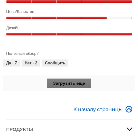
из
Функциональность,
5
5
Цена/Качество
из
Цена/
5
Качество,
Дизайн
4
Дизайн,
из
5
5
из
Полезный обзор?
5
Да ·
7
Нет ·
2
Сообщить
Загрузить еще

К началу страницы
ПРОДУКТЫ
