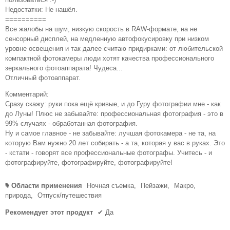
Недостатки: Не нашёл.
==========
Все жалобы на шум, низкую скорость в RAW-формате, на не
сенсорный дисплей, на медленную автофокусировку при низком
уровне освещения и так далее считаю придирками: от любительской
компактной фотокамеры люди хотят качества профессионального
зеркального фотоаппарата! Чудеса...
Отличный фотоаппарат.
Комментарий:
Сразу скажу: руки пока ещё кривые, и до Гуру фотографии мне - как
до Луны! Плюс не забывайте: профессиональная фотография - это в
99% случаях - обработанная фотография.
Ну и самое главное - не забывайте: лучшая фотокамера - не та, на
которую Вам нужно 20 лет собирать - а та, которая у вас в руках. Это
- кстати - говорят все профессиональные фотографы. Учитесь - и
фотографируйте, фотографируйте, фотографируйте!
Области применения
Ночная съемка,
Пейзажи,
Макро,
#
природа,
Отпуск/путешествия
Рекомендует этот продукт
✔
Да