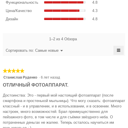
оценка:
Функциональность
4.8
из
общая
5
Цена/
5.
оценка:
Цена/Качество
4.3
из
Качество,
4.8
Дизайн,
5.
общая
Дизайн
4.8
из
общая
оценка:
5.
оценка:
4.3
4.8
из
из
1–2 из 4 Обзора
5.
5.
≡
Меню
Сортировать по:
Самые новые
▼
Есл
наж
на
эту
★★★★★
★★★★★
кноп
сод
5
Станислав Руденко
·
6 лет назад
обн
из
ОТЛИЧНЫЙ ФОТОАППАРАТ.
5
звезд.
Достоинства: Это - первый мой настоящий фотоаппарат (после
смартфона и простенькой мыльницы). Что могу сказать: фотоаппарат
классный - и в управлении, и в использовании, и в освоении. Много
настроек, много возможностей. Брал преимущественно для
пейзажного фото, в том числе и для съёмки звёздного неба. О
потраченных деньгах не жалею. Теперь осталось научиться им
пользоваться :-)