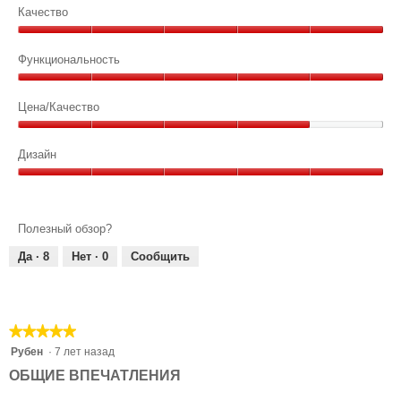
Качество
Качество,
5
Функциональность
из
Функциональность,
5
5
Цена/Качество
из
Цена/
5
Качество,
Дизайн
4
Дизайн,
из
5
5
из
Полезный обзор?
5
Да ·
8
Нет ·
0
Сообщить
★★★★★
★★★★★
5
Рубен
·
7 лет назад
из
ОБЩИЕ ВПЕЧАТЛЕНИЯ
5
звезд.