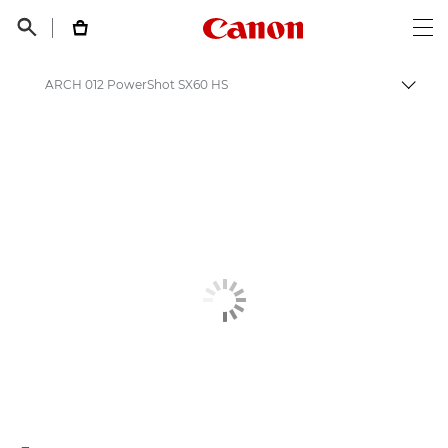
Canon Logo, back t


Op
ARCH 012 PowerShot SX60 HS
Пере
Canon