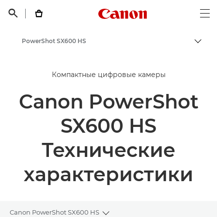
Canon Logo, back t


Op
PowerShot SX600 HS
Пере
Canon
Компактные цифровые камеры
Canon PowerShot
SX600 HS
Технические
характеристики
Canon PowerShot SX600 HS