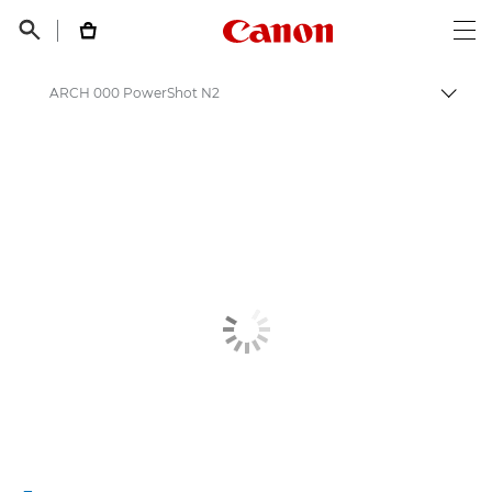
Canon Logo, back t


Op
ARCH 000 PowerShot N2
Пере
Canon