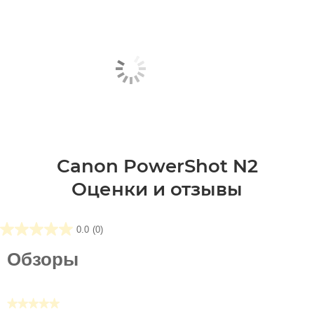
Canon PowerShot N2
Оценки и отзывы
0.0
(0)
0.0
из5
Обзоры
звезд.
★★★★★