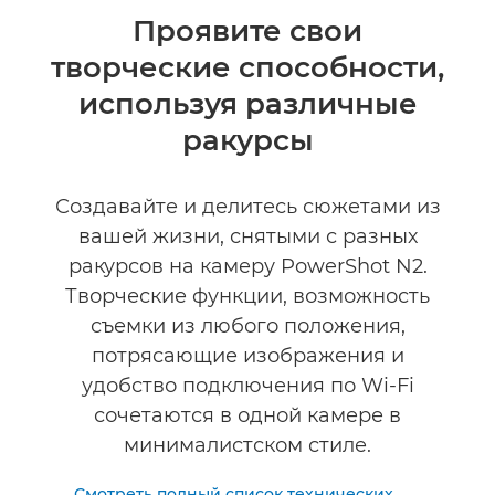
Общая информация
Проявите свои
творческие способности,
Технические характеристики
используя различные
Отзывы
ракурсы
Создавайте и делитесь сюжетами из
вашей жизни, снятыми с разных
ракурсов на камеру PowerShot N2.
Творческие функции, возможность
съемки из любого положения,
потрясающие изображения и
удобство подключения по Wi-Fi
сочетаются в одной камере в
минималистском стиле.
Смотреть полный список технических