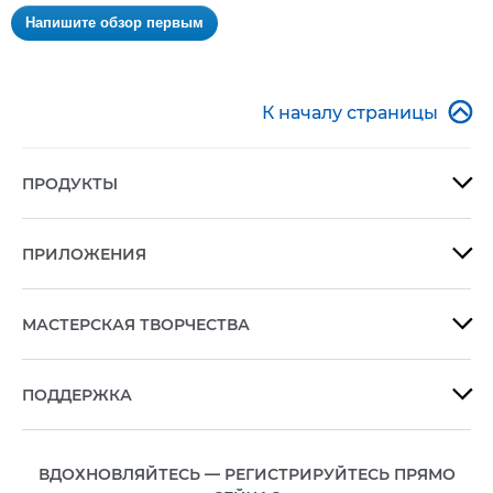
Нет
Напишите обзор первым
оценки
.
Это
действие
приведет

К началу страницы
к
открытию
модального
ПРОДУКТЫ

диалогового
окна.
ПРИЛОЖЕНИЯ

МАСТЕРСКАЯ ТВОРЧЕСТВА

ПОДДЕРЖКА

ВДОХНОВЛЯЙТЕСЬ — РЕГИСТРИРУЙТЕСЬ ПРЯМО