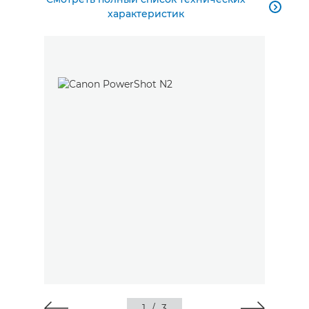

характеристик
1
/
3