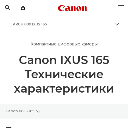
Canon Logo, back t


Op
ARCH 000 IXUS 165
Пере
Canon
Компактные цифровые камеры
Canon IXUS 165
Технические
характеристики
Canon IXUS 165
Toggle breadcrumbs
Общая информация