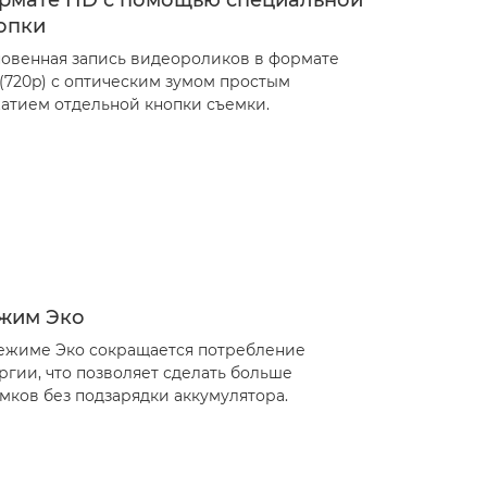
рмате HD с помощью специальной
опки
овенная запись видеороликов в формате
(720p) с оптическим зумом простым
атием отдельной кнопки съемки.
жим Эко
ежиме Эко сокращается потребление
ргии, что позволяет сделать больше
мков без подзарядки аккумулятора.