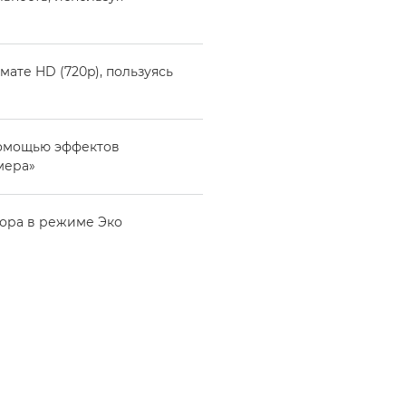
ате HD (720p), пользуясь
помощью эффектов
мера»
тора в режиме Эко