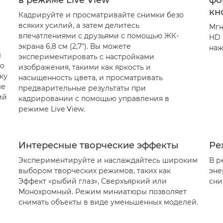
в режиме Live View
фо
кн
Кадрируйте и просматривайте снимки безо
всяких усилий, а затем делитесь
Мгн
впечатлениями с друзьями с помощью ЖК-
HD 
экрана 6,8 см (2,7"). Вы можете
наж
ы
экспериментировать с настройками
to
изображения, такими как яркость и
ку
насыщенность цвета, и просматривать
ые
предварительные результаты при
ий
кадрировании с помощью управления в
режиме Live View.
Интересные творческие эффекты
Ре
Экспериментируйте и наслаждайтесь широким
В р
выбором творческих режимов, таких как
эне
Эффект «рыбий глаз», Сверхъяркий или
сни
Монохромный. Режим миниатюры позволяет
снимать объекты в виде уменьшенных моделей.