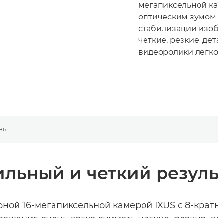
мегапиксельной ка
оптическим зумом 
стабилизации изоб
четкие, резкие, д
видеоролики легко
вы
ильный и четкий резуль
рной 16-мегапиксельной камерой IXUS с 8-кра