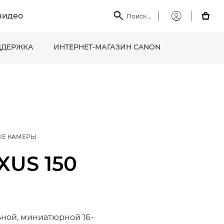
видео

Поиск
_

Мой
Canon
ДЕРЖКА
ИНТЕРНЕТ-МАГАЗИН CANON
ЫЕ КАМЕРЫ
IXUS 150
ьной, миниатюрной 16-