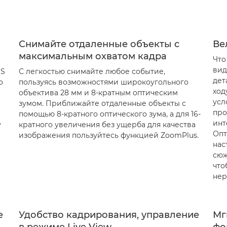
Снимайте отдаленные объекты с
Ве
максимальным охватом кадра
Что
вид
US
С легкостью снимайте любое событие,
дет
о
пользуясь возможностями широкоугольного
ход
объектива 28 мм и 8-кратным оптическим
усл
зумом. Приближайте отдаленные объекты с
про
помощью 8-кратного оптического зума, а для 16-
инт
у
кратного увеличения без ущерба для качества
Опт
изображения пользуйтесь функцией ZoomPlus.
нас
сюж
что
нер
е
Удобство кадрирования, управление
Мг