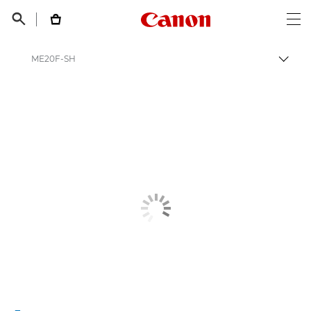
Canon Logo, back t


Op
ME20F-SH
Пере
Canon