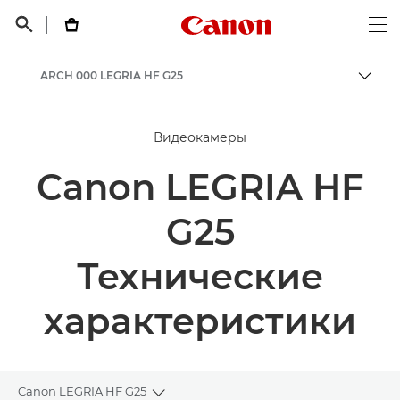
Canon Logo, back t


Op
ARCH 000 LEGRIA HF G25
Пере
Canon
Видеокамеры
Canon LEGRIA HF
G25
Технические
характеристики
Canon LEGRIA HF G25