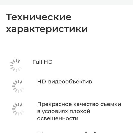
Toggle breadcrumbs
Общая информация
Технические
характеристики
Технические характеристики
Full HD
HD-видеообъектив
Прекрасное качество съемки
в условиях плохой
освещенности