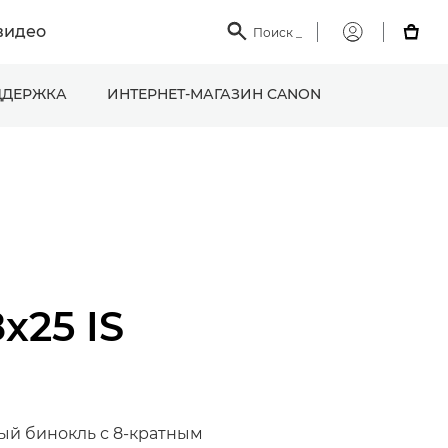
видео

Поиск
_

Мой
Canon
ДЕРЖКА
ИНТЕРНЕТ-МАГАЗИН CANON
8x25 IS
ый бинокль с 8-кратным