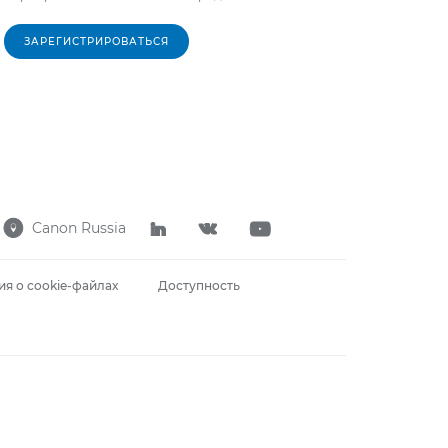
ЗАРЕГИСТРИРОВАТЬСЯ
Canon Russia




я о cookie-файлах
Доступность