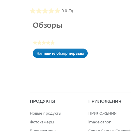
0.0
(0)
0.0
из5
Обзоры
звезд.
★★★★★
Нет
Напишите обзор первым
оценки
.
Это
действие
приведет
к
открытию
модального
диалогового
ПРОДУКТЫ
ПРИЛОЖЕНИЯ
окна.
Новые продукты
ПРИЛОЖЕНИЯ
Фотокамеры
image.canon
Видеокамеры
Canon Camera Connect