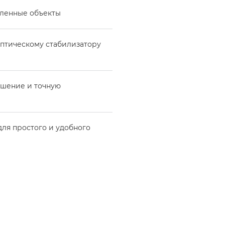
аленные объекты
оптическому стабилизатору
ешение и точную
для простого и удобного