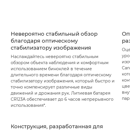
Невероятно стабильный обзор
Оп
благодаря оптическому
ра
стабилизатору изображения
Оце
уро
Наслаждайтесь невероятно стабильным
изо
обзором объекта наблюдения и комфортным
Can
использованием биноклей в течение
кот
длительного времени благодаря оптическому
кон
стабилизатору изображения, который быстро и
цве
точно компенсирует различные виды
вну
движений и дрожания рук. Литиевая батарея
пар
CR123A обеспечивает до 6 часов непрерывного
использования*.
я
Конструкция, разработанная для