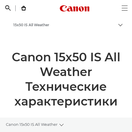
Canon Logo, back t


Op
15x50 IS All Weather
Пере
Canon
Canon 15x50 IS All
Weather
Технические
характеристики
Canon 15x50 IS All Weather
Toggle breadcrumbs