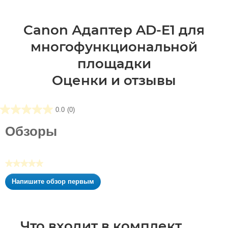
Canon Адаптер AD-E1 для
многофункциональной
площадки
Оценки и отзывы
0.0
(0)
0.0
из5
Обзоры
звезд.
★★★★★
Нет
Напишите обзор первым
оценки
.
Это
действие
приведет
Что входит в комплект