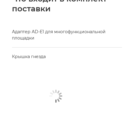
к
поставки
открытию
модального
диалогового
окна.
Адаптер AD-E1 для многофункциональной
площадки
Крышка гнезда