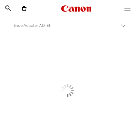
Canon Logo, back t


Op
Shoe Adapter AD-E1
Пере
Canon
Цифровые камеры