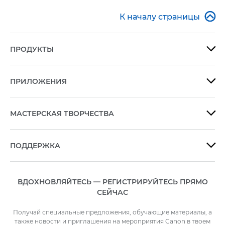
действие
приведет

К началу страницы
к
открытию
модального
ПРОДУКТЫ

диалогового
окна.
ПРИЛОЖЕНИЯ

МАСТЕРСКАЯ ТВОРЧЕСТВА

ПОДДЕРЖКА

ВДОХНОВЛЯЙТЕСЬ — РЕГИСТРИРУЙТЕСЬ ПРЯМО
СЕЙЧАС
Получай специальные предложения, обучающие материалы, а
также новости и приглашения на мероприятия Canon в твоем