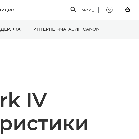
видео

Поиск
_

Мой
Canon
ДЕРЖКА
ИНТЕРНЕТ-МАГАЗИН CANON
rk IV
еристики