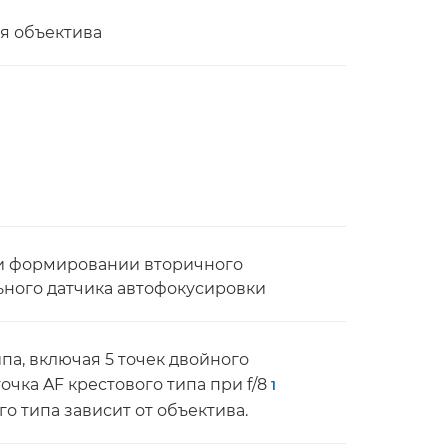
ия объектива
ри формировании вторичного
ного датчика автофокусировки
типа, включая 5 точек двойного
1 точка AF крестового типа при f/8
1
о типа зависит от объектива.