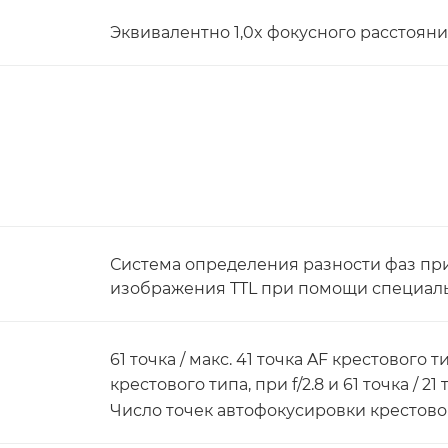
Эквивалентно 1,0x фокусного расстоян
Система определения разности фаз п
изображения TTL при помощи специаль
61 точка / макс. 41 точка AF крестового 
крестового типа, при f/2.8 и 61 точка / 2
Число точек автофокусировки крестовог