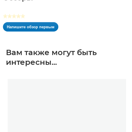
★★★★★
Нет
Напишите обзор первым
оценки
.
Это
действие
приведет
Вам также могут быть
к
интересны...
открытию
модального
диалогового
окна.