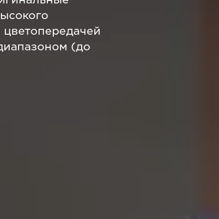
высокого
 цветопередачей
диапазоном (до