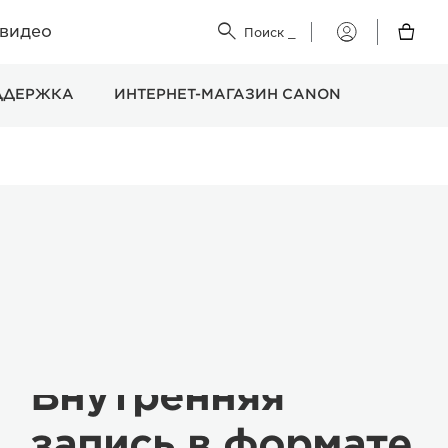
 видео


Поиск
_
Мой
Canon
ДДЕРЖКА
ИНТЕРНЕТ-МАГАЗИН CANON
Внутренняя
запись в формате