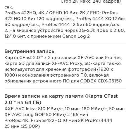
Crop 2K макс. 240 кадров/
сек.
ProRes 422HQ, 4K / QFHD 10 бит. 2K / FHD: ProRes
422 HQ 10 бит 120 кадров/сек., ProRes 4444 XQ 12 бит
60 кадров/сек., ProRes 4444 12 бит 60 кадров/сек.
2. На внешнее устройство через 3G-SDI: 4096 x 2160,
12/10 бит, с применением Canon Log 2
Внутренняя запись
Карта CFast 2.0™ x 2 для записи XF-AVC или Pro Res,
карта SD для записи XF-AVC Proxy, SD-карта также
используется для хранения фотографий (1920 x
1080) и обновления встроенного ПО, включая
обновления встроенного ПО для CODEX CDX-36150
Время записи на карту памяти (Карта CFast
2.0™ на 64 ГБ)
XXF-AVC Intra: 810 Мбит/с, 10 мин; 160 Мбит/с, 50 мин
XF-AVC Long GOP 50 Мбит/с: 165 мин
ProRes: 4K, ProRes422HQ 10 мин 2K ProRes4444
25 мин (25.00P)