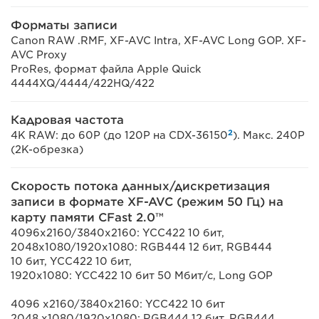
Форматы записи
Canon RAW .RMF, XF-AVC Intra, XF-AVC Long GOP. XF-
AVC Proxy
ProRes, формат файла Apple Quick
4444XQ/4444/422HQ/422
Кадровая частота
2
4K RAW: до 60P (до 120P на CDX-36150
). Макс. 240P
(2K-обрезка)
Скорость потока данных/дискретизация
записи в формате XF-AVC (режим 50 Гц) на
карту памяти CFast 2.0™
4096x2160/3840x2160: YCC422 10 бит,
2048x1080/1920x1080: RGB444 12 бит, RGB444
10 бит, YCC422 10 бит,
1920x1080: YCC422 10 бит 50 Мбит/с, Long GOP
4096 x2160/3840x2160: YCC422 10 бит
2048 x1080/1920x1080: RGB444 12 бит, RGB444