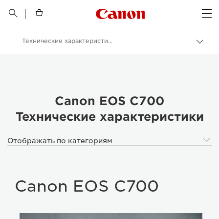
Canon Logo, back t


Op
Технические характеристики
Пере
цепо
Canon
Кинокамеры и видеокамеры
Canon EOS C700
Canon EOS C700
Технические характеристики
Отображать по категориям
Canon EOS C700