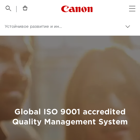
Canon Logo, back t


Op
Устойчивое развитие и инициативы
Пере
цепо
Canon
Global ISO 9001 accredited
Quality Management System