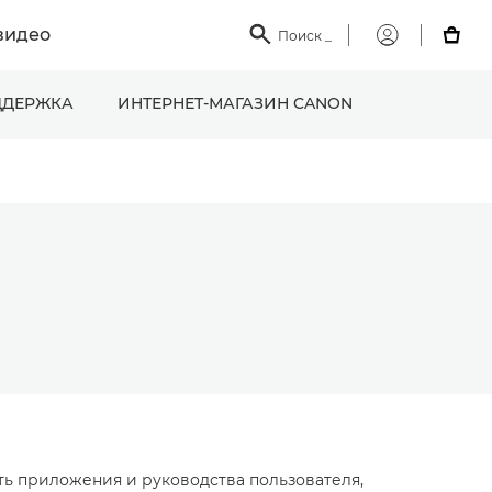
видео

Поиск
_

Мой
Canon
ДЕРЖКА
ИНТЕРНЕТ-МАГАЗИН CANON
ать приложения и руководства пользователя,