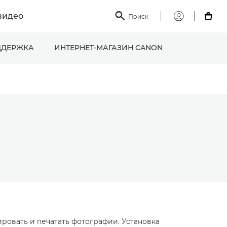
видео

Поиск
_

Мой
Canon
ДЕРЖКА
ИНТЕРНЕТ-МАГАЗИН CANON
ровать и печатать фотографии. Установка