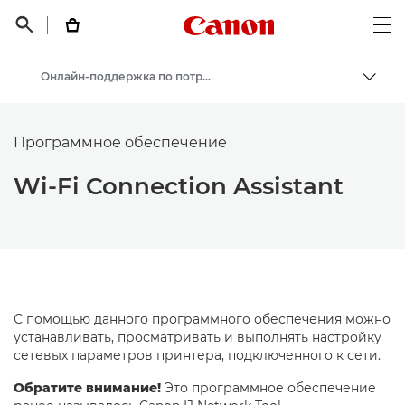
Canon Logo, back t


Op
Онлайн-поддержка по потребительской продукции
Пере
Canon
Программное обеспечение
Онлайн-поддержка по потребительской продукции
Wi-Fi Connection Assistant
С помощью данного программного обеспечения можно
устанавливать, просматривать и выполнять настройку
сетевых параметров принтера, подключенного к сети.
Обратите внимание!
Это программное обеспечение