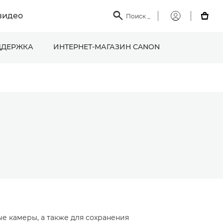
видео

Поиск
_

Мой
Canon
ДЕРЖКА
ИНТЕРНЕТ-МАГАЗИН CANON
е камеры, а также для сохранения