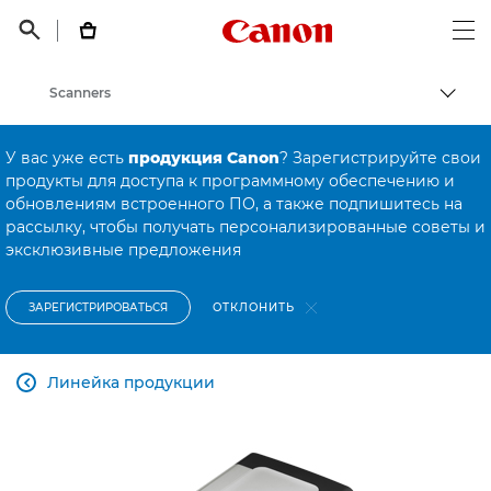
Canon Logo, back t


Op
Scanners
Пере
Canon
У вас уже есть
продукция Canon
? Зарегистрируйте свои
Онлайн-поддержка по потребительской продукции
продукты для доступа к программному обеспечению и
обновлениям встроенного ПО, а также подпишитесь на
Онлайн-поддержка по потребительской продукции
рассылку, чтобы получать персонализированные советы и
эксклюзивные предложения
ОТКЛОНИТЬ
ЗАРЕГИСТРИРОВАТЬСЯ
Линейка продукции
