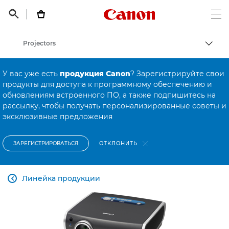
Canon Logo, back t


Op
Projectors
Пере
Canon
У вас уже есть
продукция Canon
? Зарегистрируйте свои
Онлайн-поддержка по потребительской продукции
продукты для доступа к программному обеспечению и
обновлениям встроенного ПО, а также подпишитесь на
Онлайн-поддержка по потребительской продукции
рассылку, чтобы получать персонализированные советы и
эксклюзивные предложения
ОТКЛОНИТЬ
ЗАРЕГИСТРИРОВАТЬСЯ
Линейка продукции
