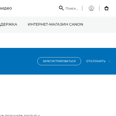
видео

Поиск
_

Мой
Canon
ДЕРЖКА
ИНТЕРНЕТ-МАГАЗИН CANON
ОТКЛОНИТЬ
ЗАРЕГИСТРИРОВАТЬСЯ
же получите доступ к