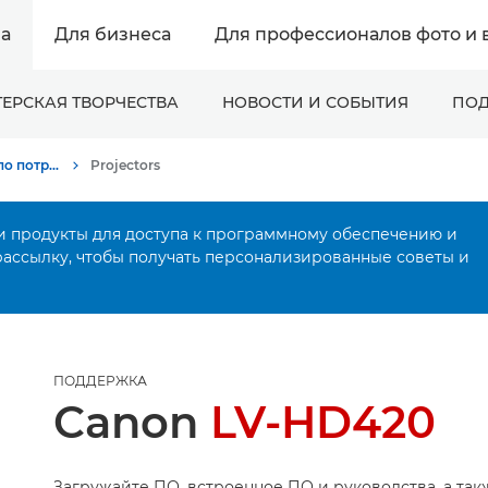
а
Для бизнеса
Для профессионалов фото и 
ЕРСКАЯ ТВОРЧЕСТВА
НОВОСТИ И СОБЫТИЯ
ПОД
Онлайн-поддержка по потребительской продукции
Projectors
и продукты для доступа к программному обеспечению и
рассылку, чтобы получать персонализированные советы и
ПОДДЕРЖКА
Canon
LV-HD420
Загружайте ПО, встроенное ПО и руководства, а так