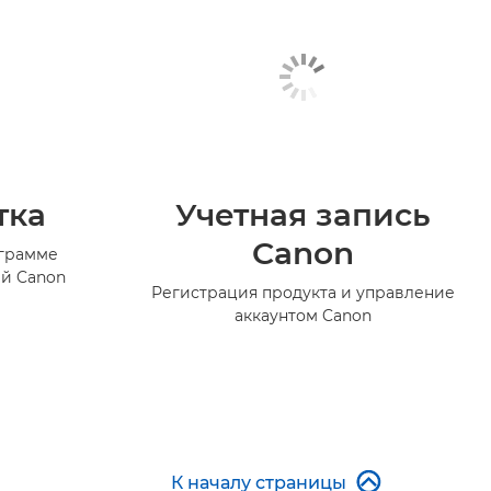
тка
Учетная запись
Canon
ограмме
й Canon
Регистрация продукта и управление
аккаунтом Canon

К началу страницы