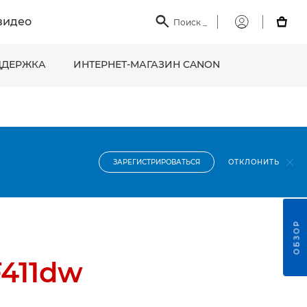
видео

Поиск
_

Мой
Canon
ДЕРЖКА
ИНТЕРНЕТ-МАГАЗИН CANON
ОТКЛОНИТЬ
ЗАРЕГИСТРИРОВАТЬСЯ
ОБЗОР
F411dw