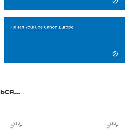

Канал YouTube Canon Europe

ся...