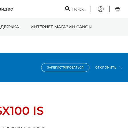
видео

Поиск
_

Мой
Canon
ДЕРЖКА
ИНТЕРНЕТ-МАГАЗИН CANON
ОТКЛОНИТЬ
ЗАРЕГИСТРИРОВАТЬСЯ
X100 IS
же получите доступ к