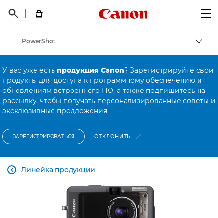
Canon Logo, back t


Op
PowerShot
Пере
Canon
У вас уже есть
продукция Canon
? Зарегистрируйте свои
Онлайн-поддержка по потребительской продукции
продукты для доступа к программному обеспечению и
обновлениям встроенного ПО, а также подпишитесь на
Онлайн-поддержка по потребительской продукции
рассылку, чтобы получать персонализированные советы и
эксклюзивные предложения
ОТКЛОНИТЬ
ЗАРЕГИСТРИРОВАТЬСЯ
Линейка продукции
