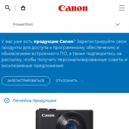
Canon Logo, back t


Op
PowerShot
Пере
Canon
У вас уже есть
продукция Canon
? Зарегистрируйте свои
Онлайн-поддержка по потребительской продукции
продукты для доступа к программному обеспечению и
обновлениям встроенного ПО, а также подпишитесь на
Онлайн-поддержка по потребительской продукции
рассылку, чтобы получать персонализированные советы и
эксклюзивные предложения
ОТКЛОНИТЬ
ЗАРЕГИСТРИРОВАТЬСЯ
Линейка продукции
