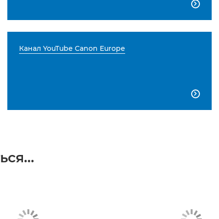

Канал YouTube Canon Europe

ся...