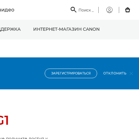
видео

Поиск
_

Мой
Canon
ДЕРЖКА
ИНТЕРНЕТ-МАГАЗИН CANON
ОТКЛОНИТЬ
ЗАРЕГИСТРИРОВАТЬСЯ
G1
же получите доступ к