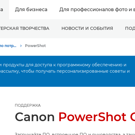
а
Для бизнеса
Для профессионалов фото и 
ЕРСКАЯ ТВОРЧЕСТВА
НОВОСТИ И СОБЫТИЯ
ПОД
Онлайн-поддержка по потребительской продукции
PowerShot
и продукты для доступа к программному обеспечению и
рассылку, чтобы получать персонализированные советы и
ПОДДЕРЖКА
Canon
PowerShot 
Загружайте ПО, встроенное ПО и руководства, а так