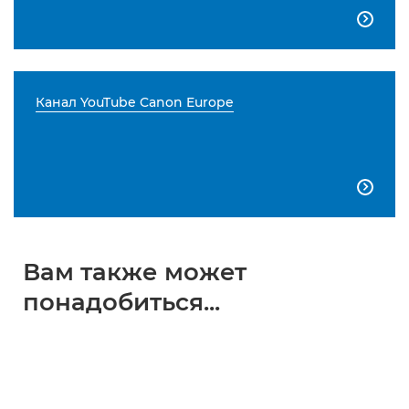

Канал YouTube Canon Europe

Вам также может
понадобиться...