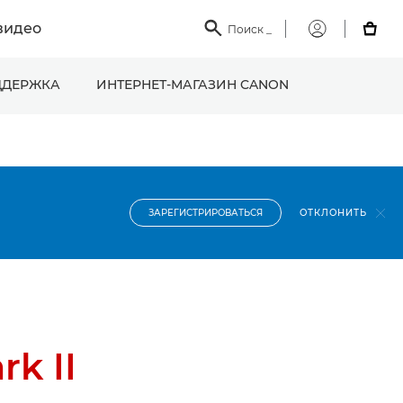
видео

Поиск
_

Мой
Canon
ДЕРЖКА
ИНТЕРНЕТ-МАГАЗИН CANON
ОТКЛОНИТЬ
ЗАРЕГИСТРИРОВАТЬСЯ
k II