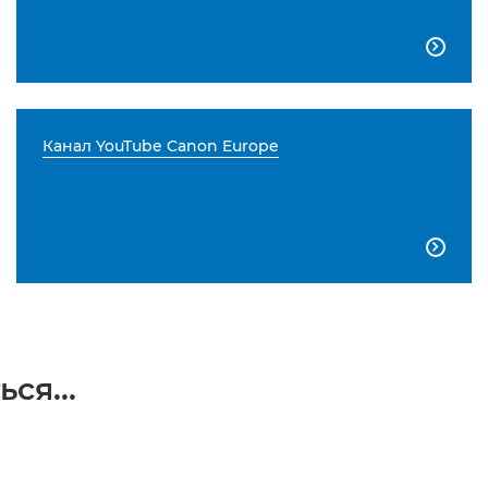

Канал YouTube Canon Europe

ся...