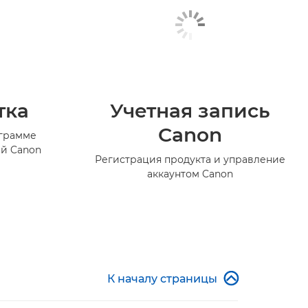
тка
Учетная запись
Canon
ограмме
й Canon
Регистрация продукта и управление
аккаунтом Canon

К началу страницы