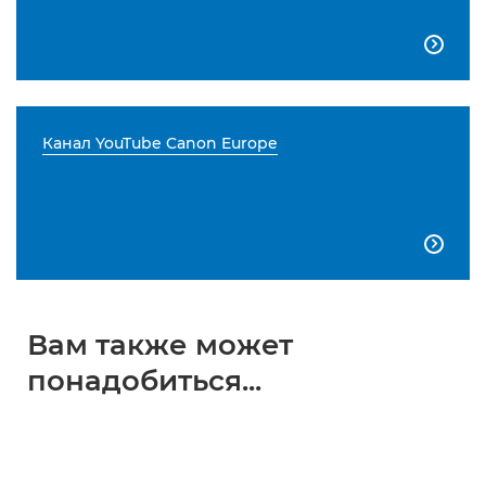

Канал YouTube Canon Europe

Вам также может
понадобиться...