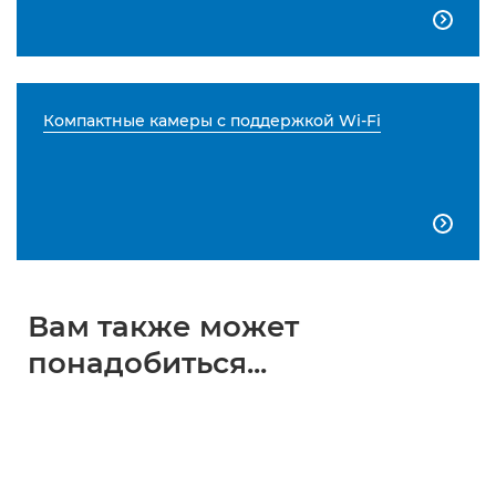

Компактные камеры с поддержкой Wi-Fi

Вам также может
понадобиться...